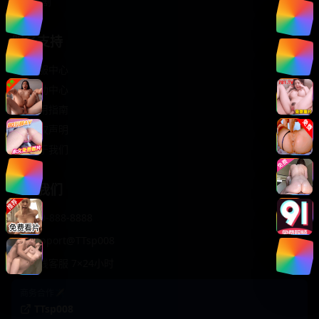
轻松喜剧
服务支持
客服中心
帮助中心
使用指南
版权声明
关于我们
联系我们
400-888-8888
support@TTsp008
在线客服 7×24小时
商务合作✈️
TTsp008